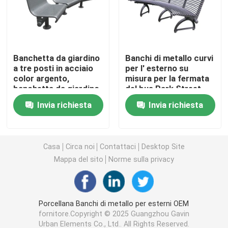
Banchi di plastica riciclata per esterni
Banchetta da giardino
Banchi di metallo curvi
Tabelle di picnic all'aperto
a tre posti in acciaio
per l' esterno su
color argento,
misura per la fermata
banchetta da giardino
del bus Park Street
Banchi da tavolo per esterni
curva in metallo con
Invia richiesta
Invia richiesta
schienale
Banchi a base di alberi rotondi
Casa
Circa noi
Contattaci
Desktop Site
Contenitori di spazzatura all'aperto
Mappa del sito
Norme sulla privacy
recipienti di riciclaggio all'aperto
Porcellana Banchi di metallo per esterni OEM
fornitore.Copyright © 2025 Guangzhou Gavin
Cenerino per sigarette all'aperto
Urban Elements Co., Ltd.. All Rights Reserved.