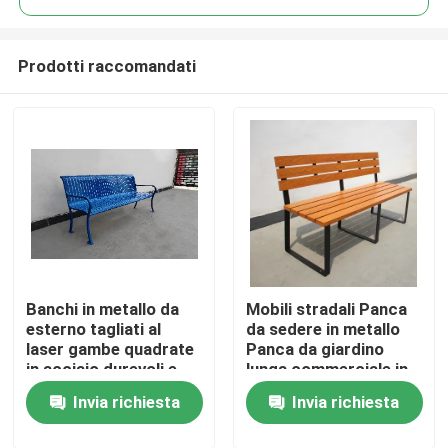
Prodotti raccomandati
Banchi in metallo da
Mobili stradali Panca
Casa.
esterno tagliati al
da sedere in metallo
laser gambe quadrate
Panca da giardino
in acciaio durevoli e
lunga commerciale in
Prodotti
sicure
legno in alluminio
Invia richiesta
Invia richiesta
Su di noi