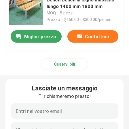
lungo 1400 mm 1800 mm
MOQ：5 pezzi
Banchi di plastica riciclata per esterni
Prezzo：$150.00 - $300.00/pieces
Tabelle di picnic all'aperto
Miglior prezzo
Contattaci
Banchi da tavolo per esterni
Osservi più
Banchi a base di alberi rotondi
Lasciate un messaggio
Contenitori di spazzatura all'aperto
Ti richiameremo presto!
recipienti di riciclaggio all'aperto
Cenerino per sigarette all'aperto