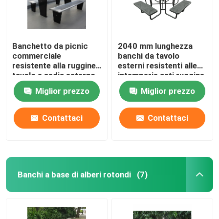
Banchetto da picnic
2040 mm lunghezza
commerciale
banchi da tavolo
resistente alla ruggine,
esterni resistenti alle
tavolo e sedia esterno
intemperie anti ruggine
in metallo rivestito in
Miglior prezzo
Miglior prezzo
polvere
Contattaci
Contattaci
Banchi a base di alberi rotondi
(7)