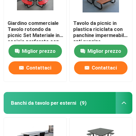
Giardino commerciale
Tavolo da picnic in
Tavolo rotondo da
plastica riciclata con
picnic Set Materiale in
panchine impermeabile
acciaio perforato con
anti ruggine
quattro panche
Miglior prezzo
Miglior prezzo
Contattaci
Contattaci
Banchi da tavolo per esterni
(9)