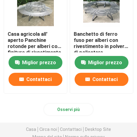
Casa agricola all'
Banchetto di ferro
aperto Panchine
fuso per alberi con
rotonde per alberi con
rivestimento in polvere
finitura di rivestimento
di poliestere
in polvere da
Miglior prezzo
Miglior prezzo
spruzzatura di zinco
Contattaci
Contattaci
Osservi più
Casa
Circa noi
Contattaci
Desktop Site
Mappa del sito
Norme sulla privacy