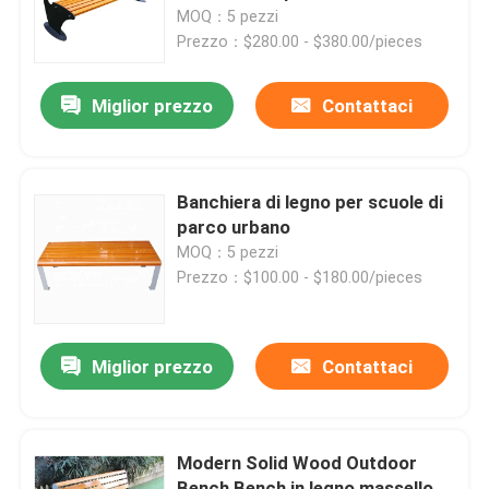
MOQ：5 pezzi
Prezzo：$280.00 - $380.00/pieces
Visita alla fabbrica
Miglior prezzo
Contattaci
Controllo della qualità
Contattaci
Banchiera di legno per scuole di
parco urbano
MOQ：5 pezzi
Notizie
Prezzo：$100.00 - $180.00/pieces
Chiedi un preventivo
Miglior prezzo
Contattaci
Banchi di metallo per esterni
Modern Solid Wood Outdoor
Panca di legno per esterni
Bench Bench in legno massello