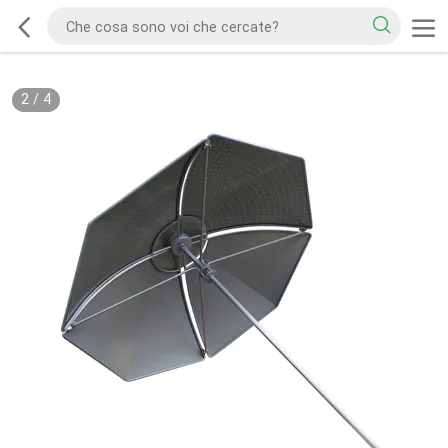
2
/
4