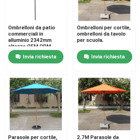
Visita alla fabbrica
Ombrelloni da patio
Ombrelloni per cortile,
commerciali in
ombrelloni da tavolo
Controllo della qualità
alluminio 2342mm
per scuola.
altezza OEM ODM
Invia richiesta
Invia richiesta
Contattaci
Notizie
Chiedi un preventivo
Banchi di metallo per esterni
Panca di legno per esterni
Parasole per cortile,
2.7M Parasole da