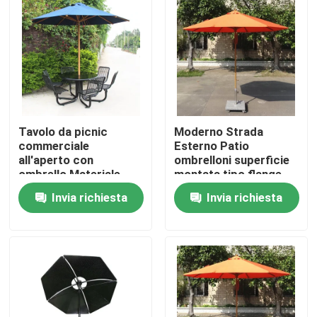
Tavolo da picnic
Moderno Strada
commerciale
Esterno Patio
all'aperto con
ombrelloni superficie
ombrello Materiale
montata tipo flange
metallico di tessuto di
Invia richiesta
Invia richiesta
filo saldato
Casa.
Prodotti
Su di noi