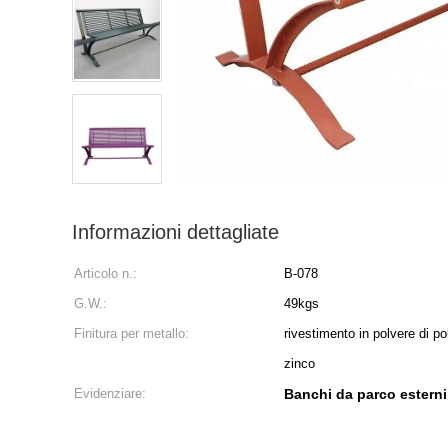
Informazioni dettagliate
Articolo n.:
B-078
G.W.:
49kgs
Finitura per metallo:
rivestimento in polvere di p
zinco
Evidenziare:
Banchi da parco esterni