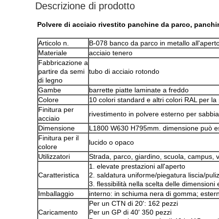
Descrizione di prodotto
Polvere di acciaio rivestito panchine da parco, panchi
Articolo n.
B-078 banco da parco in metallo all'apert
Materiale
acciaio tenero
Fabbricazione a
partire da semi
tubo di acciaio rotondo
di legno
Gambe
barrette piatte laminate a freddo
Colore
10 colori standard e altri colori RAL per l
Finitura per
rivestimento in polvere esterno per sabbia
acciaio
Dimensione
L1800 W630 H795mm. dimensione può esser
Finitura per il
lucido o opaco
colore
Utilizzatori
Strada, parco, giardino, scuola, campus, v
1. elevate prestazioni all'aperto
Caratteristica
2. saldatura uniforme/piegatura liscia/puliz
3. flessibilità nella scelta delle dimensioni 
Imballaggio
interno: in schiuma nera di gomma; estern
Per un CTN di 20': 162 pezzi
Caricamento
Per un GP di 40' 350 pezzi