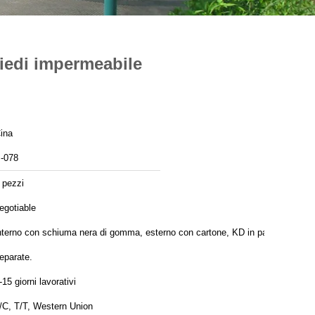
piedi impermeabile
ina
-078
 pezzi
egotiable
nterno con schiuma nera di gomma, esterno con cartone, KD in parti
eparate.
-15 giorni lavorativi
/C, T/T, Western Union