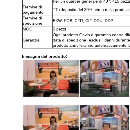
Per un quartier generale di 40 ': 415 pezzi
Termine di
TT (deposito del 30% prima della produzi
pagamento
Termine di
EXW, FOB, CFR, CIF, DDU, DDP
spedizione
MOQ
5 pezzi
Ogni prodotto Gavin è garantito contro dife
Garanzia
data di spedizione (esclusi i danni durante
prodotto annulleranno automaticamente la
Immagini del prodotto: