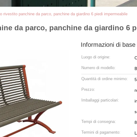
io rivestito panchine da parco, panchine da giardino 6 piedi impermeabile
chine da parco, panchine da giardino 6 
Informazioni di base
Luogo di origine:
C
Numero di modello:
B
Quantità di ordine minimo:
5
Prezzo:
n
Imballaggi particolari:
i
s
Tempi di consegna:
8
Termini di pagamento:
L