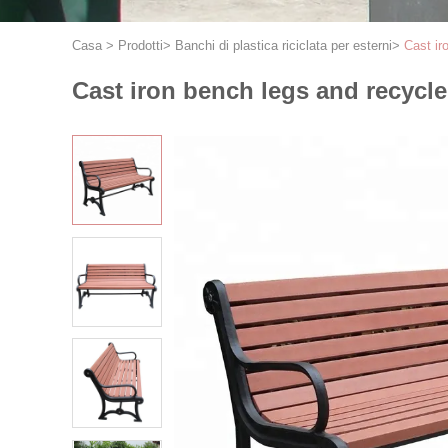
Casa
>
Prodotti
>
Banchi di plastica riciclata per esterni
>
Cast ir
Cast iron bench legs and recycl