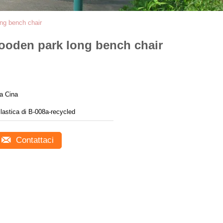
ong bench chair
wooden park long bench chair
a Cina
lastica di B-008a-recycled
Contattaci